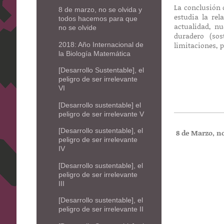
La conclusión 
8 de marzo, no se olvida y
estudia la rel
todos hacemos para que
actualidad, nu
no se olvide
duradero (sos
limitaciones, 
2018: Año Internacional de
la Biología Matemática
[Desarrollo Sustentable], el
peligro de ser irrelevante
VI
[Desarrollo sustentable] el
peligro de ser irrelevante V
[Desarrollo sustentable], el
8 de Marzo, n
peligro de ser irrelevante
IV
[Desarrollo sustentable], el
peligro de ser irrelevante
III
[Desarrollo sustentable], el
peligro de ser irrelevante II