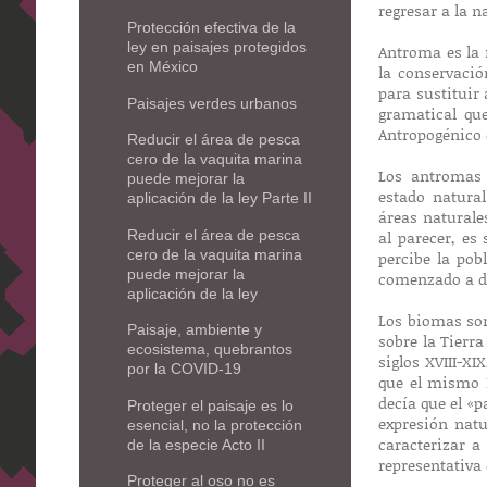
regresar a la 
Protección efectiva de la
ley en paisajes protegidos
Antroma es la 
en México
la conservació
para sustituir
Paisajes verdes urbanos
gramatical qu
Antropogénico 
Reducir el área de pesca
cero de la vaquita marina
Los antromas 
puede mejorar la
estado natura
aplicación de la ley Parte II
áreas naturale
Reducir el área de pesca
al parecer, es
cero de la vaquita marina
percibe la po
puede mejorar la
comenzado a d
aplicación de la ley
Los biomas son
Paisaje, ambiente y
sobre la Tierra
ecosistema, quebrantos
siglos XVIII-X
por la COVID-19
que el mismo 
decía que el «p
Proteger el paisaje es lo
expresión natu
esencial, no la protección
caracterizar a
de la especie Acto II
representativa 
Proteger al oso no es