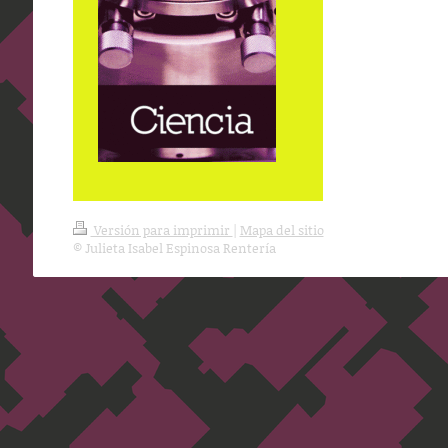
Versión para imprimir
|
Mapa del sitio
© Julieta Isabel Espinosa Rentería