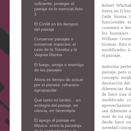
suficiente, proteger el
Robert Whittak
paisaje es lo esencial Acto
tierra en 11 bi
1
Cada bioma t
funcionales e
El CoVid en los tiempos
comenzó a des
del paisaje
los humanos n
William Crono
Conservar paisajes o
biomas. Esto e
conservar especies: el
modificador. L
caso de la Totoaba y la
el paisaje.
Vaquita Marina
El fuego, amigo o enemigo
Antroma perten
de los paisajes
paisaje, pero 
concepto estab
Ahora es tiempo de actuar
desviación del 
por el planeta: refranero
diferencias di
agropopular
de hace una d
modificado c
Qué tanto es tantito… en
aprovechamient
ecología del paisaje, en
sea diferente 
ciencia, en Serendipia
más de un sigl
El apego al paisaje en
desde hace un
México: entre la paradoja
novedad concept
de la contradicción y la