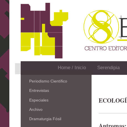
Home / Inicio
Serendipia
Periodismo Científico
Entrevistas
ECOLOGÍ
Especiales
Archivo
Dramaturgia Fósil
Antromas: 