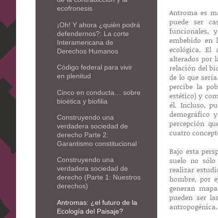
ecofronesis
Antroma es má
puede ser ca
¡Oh! Y ahora ¿quién podrá
funcionales, 
defendernos?: La corte
embebido en l
Interamericana de
ecológica. E
Derechos Humanos
alterados por 
relación del b
Código federal para vivir
de lo que sería
en plenitud
percibe la pob
Cinco en conducta… sobre
estético) y co
bioética y biofilia
él. Incluso, p
demográfico y
Construyendo una
percepción qu
verdadera sociedad de
cuatro concept
derecho Parte 2:
Garantismo constitucional
Bajo esta pers
suelo no sólo
Construyendo una
realizar estud
verdadera sociedad de
derecho (Parte 1: Nuestros
hombre, por e
derechos)
generan mapas
pueden ser la
Antromas: ¿el futuro de la
antropogénica.
Ecología del Paisaje?