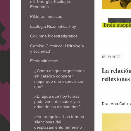
e3: Energía, Ecología,
Economía
Píldoras médicas
Ecologia Rizomática Hoy
Columna bioestratigráfica
Cambio Climático: Hidrología
y sociedad
18.09.2023
Ecofeminismos
La relación
¿Cómo es que organismos
sin cerebro cooperen
reflexione
mejor que una especie con
uno?
¿El agua que hoy tomas
pudo venir del sudor y la
Dra. Ana Gabri
orina de los dinosaurios?
«Ya tranquila»: Las formas
silenciosas del
desplazamiento femenino