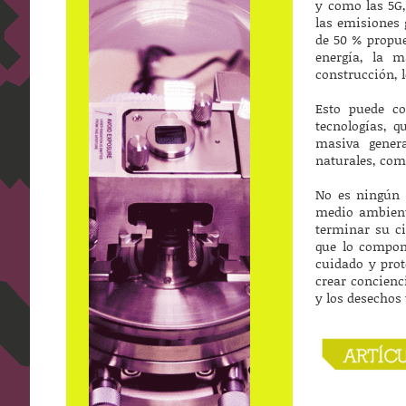
y como las 5G,
las emisiones 
de 50 % propue
energía, la m
construcción, l
Esto puede co
tecnologías, 
masiva genera
naturales, como
No es ningún 
medio ambiente
terminar su c
que lo compon
cuidado y prot
crear concienci
y los desechos 