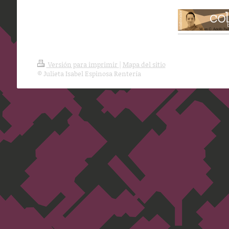
Versión para imprimir
|
Mapa del sitio
© Julieta Isabel Espinosa Rentería