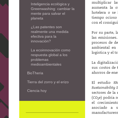
multiplicar l
Inteligencia ecológica y
aumenta la of
Greenwashing: cambiar la
hotelera o se
mente para salvar el
tiempo ocioso
planeta
con el consigu
¿Las patentes son
Por su parte, 
realmente una medida
efectiva para la
las emisiones. 
innovación?
procesos de d
ambiental en 
La ecoinnovación como
logística y el 
respuesta global a los
problemas
La digitalizac
medioambientales
sus costos de 
ahorros de ene
BioTheria
El estudio
SM
Tierra del zorro y el erizo
Sustainability I
Ciencia hoy
sectores de la
(CO
e) podría 
2
el crecimient
asociado a s
manufacturero 