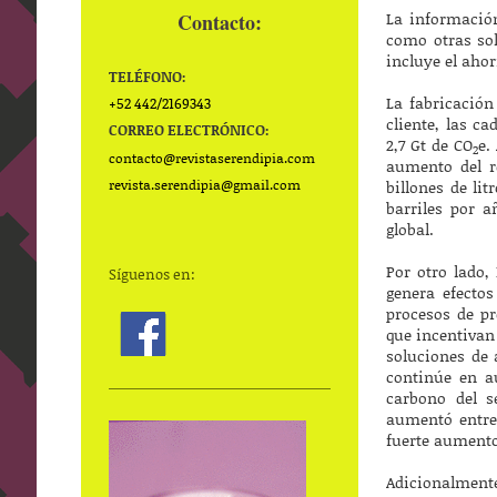
La información
Contacto:
como otras sol
incluye el ahor
TELÉFONO:
La fabricación
+52 442/2169343
cliente, las c
CORREO ELECTRÓNICO:
2,7 Gt de CO
e.
2
contacto@
revistaserendipia.com
aumento del r
revista.serendipia@gmail.com
billones de li
barriles por 
global.
Por otro lado,
Síguenos en:
genera efecto
procesos de p
que incentivan
soluciones de 
continúe en a
carbono del s
aumentó entre 
fuerte aumento 
Adicionalmente