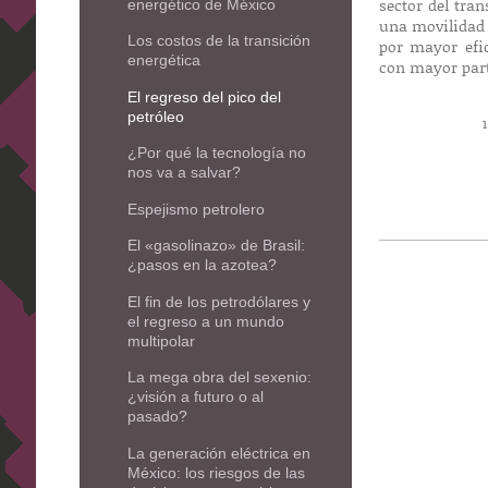
sector del tra
energético de México
una movilidad 
Los costos de la transición
por mayor efic
energética
con mayor part
El regreso del pico del
petróleo
1
¿Por qué la tecnología no
nos va a salvar?
Espejismo petrolero
El «gasolinazo» de Brasil:
¿pasos en la azotea?
El fin de los petrodólares y
el regreso a un mundo
multipolar
La mega obra del sexenio:
¿visión a futuro o al
pasado?
La generación eléctrica en
México: los riesgos de las