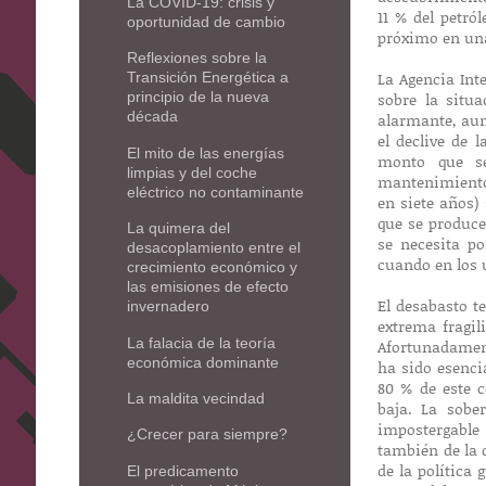
La COVID-19: crisis y
11 % del petró
oportunidad de cambio
próximo en una
Reflexiones sobre la
La Agencia Int
Transición Energética a
sobre la situ
principio de la nueva
década
alarmante, aun
el declive de
El mito de las energías
monto que se
limpias y del coche
mantenimiento 
eléctrico no contaminante
en siete años) 
que se produce
La quimera del
se necesita p
desacoplamiento entre el
cuando en los 
crecimiento económico y
las emisiones de efecto
El desabasto t
invernadero
extrema fragil
La falacia de la teoría
Afortunadament
económica dominante
ha sido esenci
80 % de este c
La maldita vecindad
baja. La sobe
impostergable 
¿Crecer para siempre?
también de la 
de la política
El predicamento