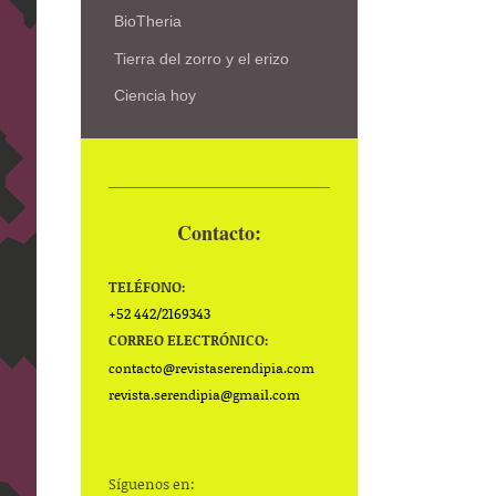
BioTheria
Tierra del zorro y el erizo
Ciencia hoy
Contacto:
TELÉFONO:
+52 442/2169343
CORREO ELECTRÓNICO:
contacto@
revistaserendipia.com
revista.serendipia@gmail.com
Síguenos en: