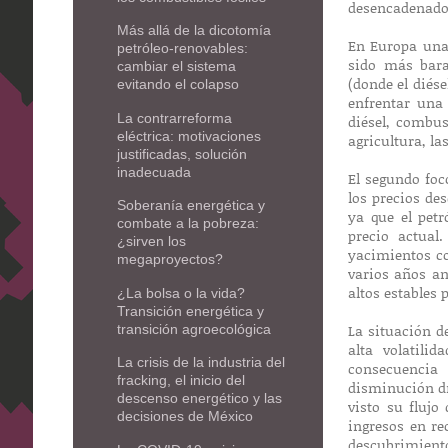
desencadenado 
Más allá de la dicotomía
En Europa una
petróleo-renovables:
sido más bara
cambiar el sistema
(donde el diés
evitando el colapso
enfrentar una
La contrarreforma
diésel, combus
eléctrica: motivaciones
agricultura, la
justificadas, solución
inadecuada
El segundo foco
los precios de
Soberanía energética y
ya que el pet
combate a la pobreza:
precio actual
¿sirven los
yacimientos co
megaproyectos?
varios años an
altos estables 
¿La bolsa o la vida?
Transición energética y
La situación d
transición agroecológica
alta volatili
La crisis de la industria del
consecuencia
fracking, el inicio del
disminución dr
descenso energético y las
visto su flujo
decisiones de México
ingresos en re
descubrimiento