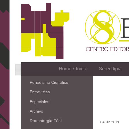
Home / Inicio
Serendipia
Periodismo Científico
Entrevistas
Especiales
Archivo
Dramaturgia Fósil
04.02.2019