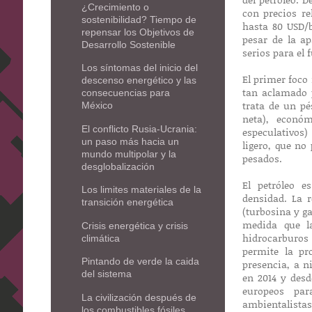
¿Crecimiento o
con precios re
sostenibilidad? Tiempo de
hasta 80 USD/
repensar los Objetivos de
pesar de la ap
Desarrollo Sostenible
serios para el 
Los síntomas del inicio del
El primer foco 
descenso energético y las
tan aclamado 
consecuencias para
trata de un pé
México
neta), económ
El conflicto Rusia-Ucrania:
especulativos
un paso más hacia un
ligero, que no
mundo multipolar y la
pesados.
desglobalización
El petróleo e
Los limites materiales de la
densidad. La 
transición energética
(turbosina y ga
medida que la
Crisis energética y crisis
hidrocarburos 
climática
permite la pr
Pintando de verde la caida
presencia, a 
del sistema
en 2014 y des
europeos par
La civilización después de
ambientalistas
los combustibles fósiles