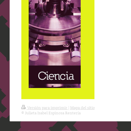
Versión para imprimir
|
Mapa del sitio
© Julieta Isabel Espinosa Rentería