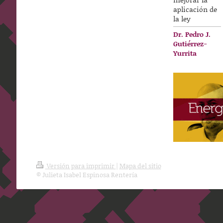
aplicación de
la ley
Dr. Pedro J.
Gutiérrez-
Yurrita
Versión para imprimir
|
Mapa del sitio
© Julieta Isabel Espinosa Rentería