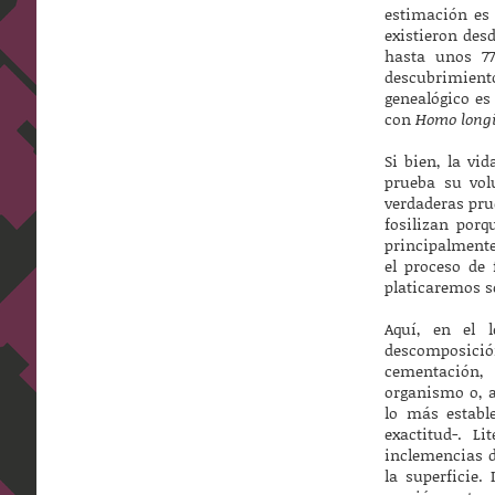
estimación es
existieron desd
hasta unos 77
descubrimien
genealógico es
con
Homo long
Si bien, la vi
prueba su vol
verdaderas pru
fosilizan porq
principalmente
el proceso de 
platicaremos so
Aquí, en el 
descomposici
cementación,
organismo o, a
lo más establ
exactitud-. L
inclemencias d
la superficie.