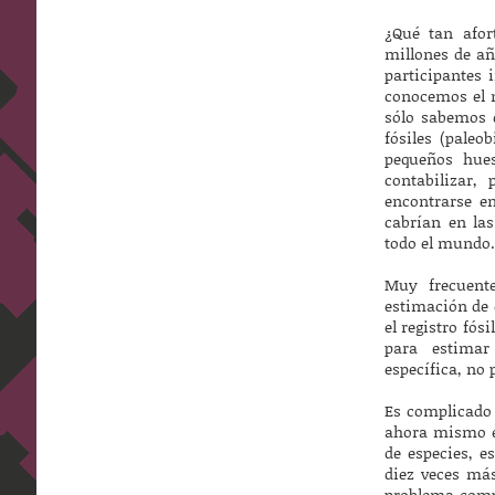
¿Qué tan afor
millones de añ
participantes
conocemos el n
sólo sabemos 
fósiles (paleo
pequeños hues
contabilizar,
encontrarse en
cabrían en las
todo el mundo.
Muy frecuent
estimación de 
el registro fós
para estimar
específica, no 
Es complicado 
ahora mismo en
de especies, e
diez veces más
problema compl