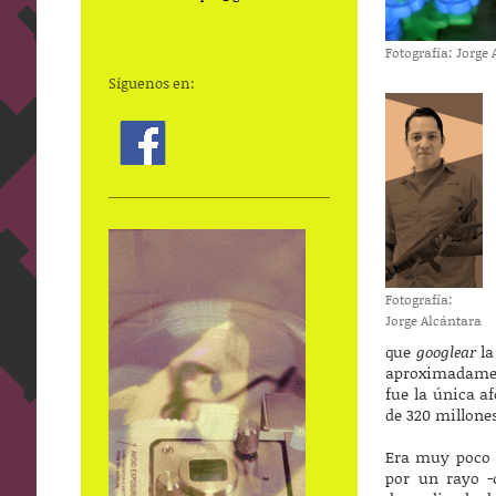
Fotografía: Jorge 
Síguenos en:
Fotografía:
Jorge Alcántara
que
googlear
la
aproximadament
fue la única a
de 320 millones
Era muy poco p
por un rayo -