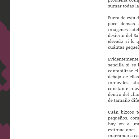
sumar todas la
Fuera de esta 
poco densas c
imágenes sateli
desierto del S
elevado si lo
cuántas pequeñ
Evidentemente
sencilla si s
contabilizar e
debajo de ella
inmóviles, a
constante mov
dentro del cha
de tamaño dife
Cuán bizcos t
pequeños, com
hay en el mu
estimaciones
marcando a cada