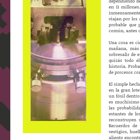
dependiendo de
en 11 millone
inmensamente 
viajan por los
probable que 
común, antes q
Una cosa es ci
mañana, más a
sobresalir de 
quizás todo e
historia. Prob
de procesos co
El simple hech
en la gran lot
un fósil dentro
es muchísimo 
las probabili
estantes de lo
reconstruyen 
Recuerdos de 
vestigios, hue
aliento encont