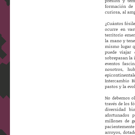
presión y tem
formación de 
curiosa, al am
¿Cuántos fósile
ocurre en vas
territorio eme
la mano y tene
mismo lugar qu
puede viajar
sobrepasan la 
eventos fasci
nosotros, hu
epicontinental
Intercambio B
pastos y la ev
No debemos olv
través de los 
diversidad b
afortunados 
millones de g
pacientemente
arroyos, dotad