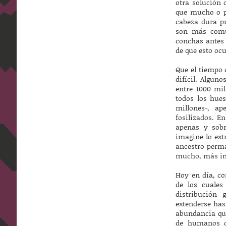
otra solución 
que mucho o po
cabeza dura pr
son más comun
conchas antes 
de que esto ocu
Que el tiempo 
difícil. Algun
entre 1000 mi
todos los hue
millones-, a
fosilizados. E
apenas y sobr
imagine lo ext
ancestro perm
mucho, más imp
Hoy en día, c
de los cuale
distribución 
extenderse has
abundancia que
de humanos qu