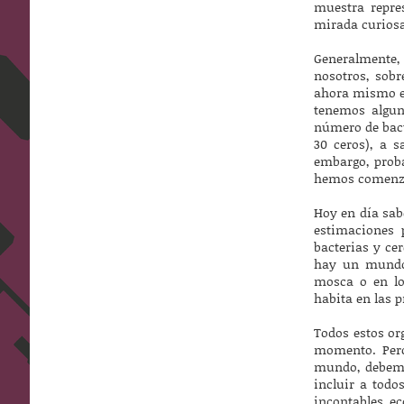
muestra repres
mirada curiosa
Generalmente,
nosotros, sobr
ahora mismo en
tenemos algun
número de bact
30 ceros), a s
embargo, proba
hemos comenza
Hoy en día sab
estimaciones 
bacterias y ce
hay un mundo 
mosca o en lo
habita en las p
Todos estos o
momento. Pero 
mundo, debemos
incluir a todo
incontables e