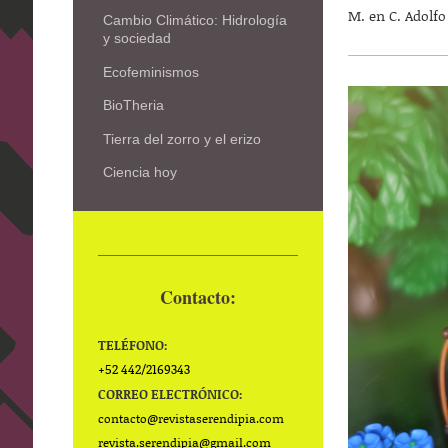
M. en C. Adolf
Cambio Climático: Hidrología
y sociedad
Ecofeminismos
BioTheria
Tierra del zorro y el erizo
Ciencia hoy
Contacto:
TELÉFONO:
+52 442/2169343
CORREO ELECTRÓNICO:
contacto@
revistaserendipia.com
revista.serendipia@gmail.com