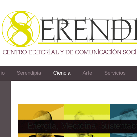
io
Serendipia
Ciencia
Arte
Servicios