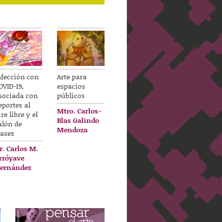
nfección con
Arte para
OVID-19,
espacios
sociada con
públicos
eportes al
Mtro. Carlos-
ire libre y el
Blas Galindo
alón de
Mendoza
lases
r. Carlos M.
rróyave
ernández