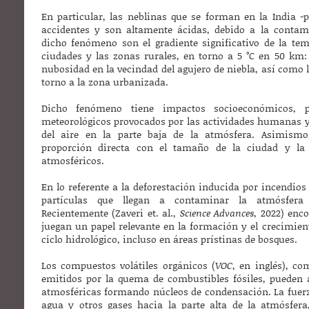
En particular, las neblinas que se forman en la India -
accidentes y son altamente ácidas, debido a la contami
dicho fenómeno son el gradiente significativo de la tem
ciudades y las zonas rurales, en torno a 5 °C en 50 km:
nubosidad en la vecindad del agujero de niebla, así como 
torno a la zona urbanizada.
Dicho fenómeno tiene impactos socioeconómicos, 
meteorológicos provocados por las actividades humanas 
del aire en la parte baja de la atmósfera. Asimism
proporción directa con el tamaño de la ciudad y la
atmosféricos.
En lo referente a la deforestación inducida por incendios
partículas que llegan a contaminar la atmósfera
Recientemente (Zaveri et. al.,
Science Advances
, 2022) enc
juegan un papel relevante en la formación y el crecimien
ciclo hidrológico, incluso en áreas prístinas de bosques.
Los compuestos volátiles orgánicos (
VOC
, en inglés), c
emitidos por la quema de combustibles fósiles, pueden 
atmosféricas formando núcleos de condensación. La fuerz
agua y otros gases hacia la parte alta de la atmósfer