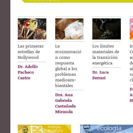
s
n
La
Las primeras
Los límites
I
ecoinnovació
estrellas de
materiales de
C
n como
Hollywood
la transición
a
respuesta
energética
d
Dr. Adolfo
global a los
a
Pacheco
Dr. Luca
problemas
s
Castro
Ferrari
medioam-
c
bientales
D
Dra. Ana
A
Gabriela
H
Castañeda
Miranda