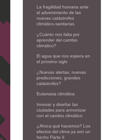
La fragilidad humana ante
el advenimiento de las
nuevas catástrofes
climático-sanitarias
¿Cuánto nos falta por
aprender del cambio
climático?
El agua que nos espera en
el próximo siglo
¿Nuevas alertas, nuevas
predicciones, grandes
catástrofes?
Eutanasia climática
Innovar y diseñar las
ciudades para armonizar
con el cambio climático
¿Ahora qué hacemos? Los
efectos del clima ya son un
hecho Parte II