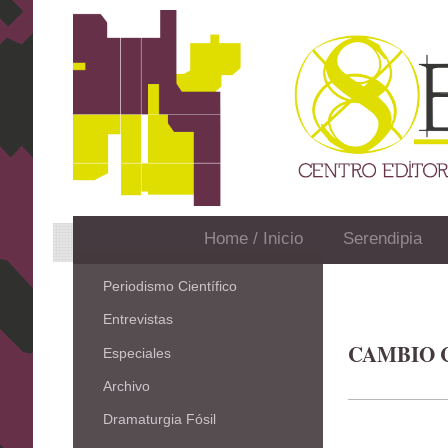
Home / Inicio
Serendipia
Periodismo Científico
Entrevistas
CAMBIO 
Especiales
Archivo
Dramaturgia Fósil