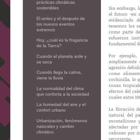
prácticas climáticas
Sin embargo, l
sostenibles
el futuro -en
El antes y el después de
evidenciado d
los nuevos eventos
tenemos los s
extremos
como parte de
esfuerzos ins
Hoy, ¿cuál es la fragancia
fundamental de
de la Tierra?
Por ejemplo,
Cuando el planeta arde y
ampliamente e
se seca
agresivo debid
Cuando llega la calma,
como alimento
viene la lluvia
cochinilla, lo
zonas tropical
La normalidad del clima
efectos del ca
que conforta a la sociedad
cuales entre 1
La humedad del aire y el
La floración 
confort urbano
natural del p
montañismo y 
Urbanización, fenómenos
afectadas por
naturales y cambio
climático
cañones por i
recurrente.