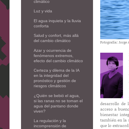
climático
Luz y vida
El agua inquieta y la lluvia
conforta
Salud y confort, más allá
del cambio climático
Fotografía: Jorge 
Azar y ocurrencia de
fenómenos extremos,
efecto del cambio climático
Certeza y dilema de la IA
en la integridad del
pronóstico y gestión de
riesgos climáticos
¿Quién se bebió el agua,
si las ranas no se toman el
desarrollo de 
agua del pantano donde
acceso a bueno
viven?
bienestar inte
también en la 
La regulación y la
que lo extraor
incomprensión de