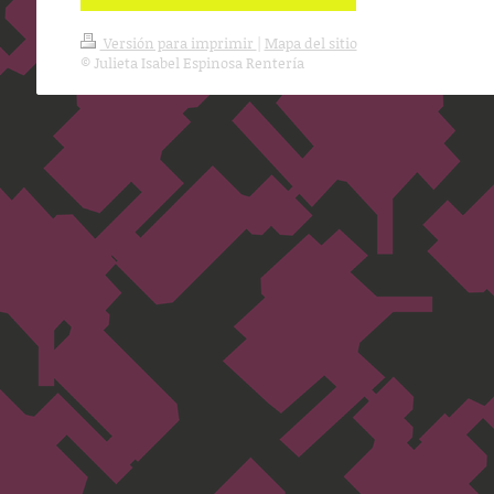
Versión para imprimir
|
Mapa del sitio
© Julieta Isabel Espinosa Rentería