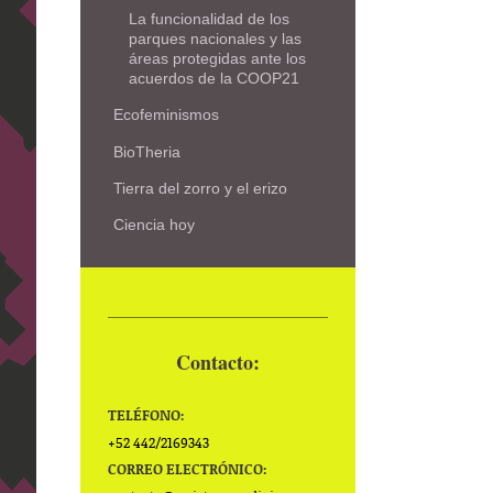
La funcionalidad de los
parques nacionales y las
áreas protegidas ante los
acuerdos de la COOP21
Ecofeminismos
BioTheria
Tierra del zorro y el erizo
Ciencia hoy
Contacto:
TELÉFONO:
+52 442/2169343
CORREO ELECTRÓNICO: