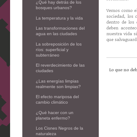
¿Qué hay detrás de los
bosques urbanos?
Vemos como el 
sociedad, los
La temperatura y la vida
dentro de los 
deben aconte
Las transformaciones del
nuestra vida s
agua en las ciudades
que salvaguarda
La sobreposición de los
ríos: superficial y
subterráneo
El reverdecimiento de las
Lo que no de
ciudades
¿Las energías limpias
realmente son limpias?
El efecto mariposa del
cambio climático
¿Qué hacer con un
planeta enfermo?
Los Cisnes Negros de la
naturaleza