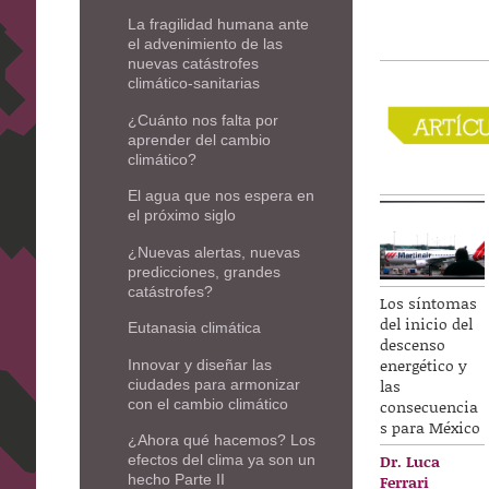
La fragilidad humana ante
el advenimiento de las
nuevas catástrofes
climático-sanitarias
¿Cuánto nos falta por
aprender del cambio
climático?
El agua que nos espera en
el próximo siglo
¿Nuevas alertas, nuevas
predicciones, grandes
catástrofes?
Los síntomas
del inicio del
Eutanasia climática
descenso
energético y
Innovar y diseñar las
las
ciudades para armonizar
consecuencia
con el cambio climático
s para México
¿Ahora qué hacemos? Los
Dr. Luca
efectos del clima ya son un
Ferrari
hecho Parte II