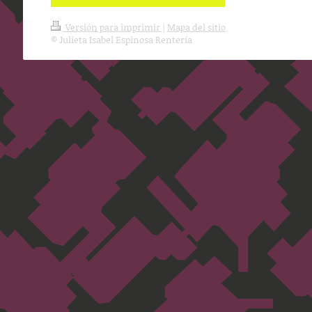
Versión para imprimir
|
Mapa del sitio
© Julieta Isabel Espinosa Rentería