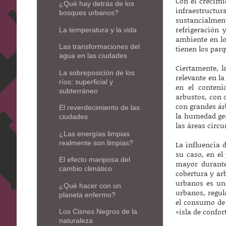
Con el crecimi
¿Qué hay detrás de los
infraestructu
bosques urbanos?
sustancialme
refrigeración 
La temperatura y la vida
ambiente en lo
Las transformaciones del
tienen los parq
agua en las ciudades
Ciertamente, l
La sobreposición de los
relevante en l
ríos: superficial y
en el conten
subterráneo
arbustos, con 
con grandes ár
El reverdecimiento de las
la humedad gen
ciudades
las áreas circ
¿Las energías limpias
realmente son limpias?
La influencia 
su caso, en el
El efecto mariposa del
mayor durante
cambio climático
cobertura y ar
urbanos es un 
¿Qué hacer con un
urbanos, regul
planeta enfermo?
el consumo de 
«isla de confor
Los Cisnes Negros de la
naturaleza