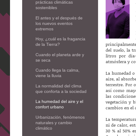
prácticas climáticas
sostenibles
El antes y el después de
los nuevos eventos
extremos
Hoy, ¿cuál es la fragancia
principalmente
de la Tierra?
del suelo, la 
Cuando el planeta arde y
litros por dí
se seca
atmósfera y co
Cuando llega la calma,
La humedad o v
viene la lluvia
aire, al absorb
terrestre. Por
La normalidad del clima
así como mayor
que conforta a la sociedad
las condicione
vegetación y b
La humedad del aire y el
confort urbano
cambios en el 
Urbanización, fenómenos
La temperatur
naturales y cambio
ni de calor, es
climático
30 % al 50% en