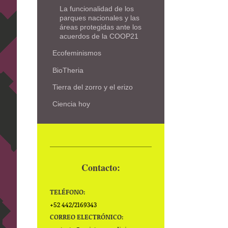
La funcionalidad de los
parques nacionales y las
áreas protegidas ante los
acuerdos de la COOP21
Ecofeminismos
BioTheria
Tierra del zorro y el erizo
Ciencia hoy
Contacto:
TELÉFONO:
+52 442/2169343
CORREO ELECTRÓNICO: