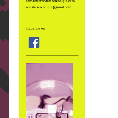
contacto@
revistaserendipia.com
revista.serendipia@gmail.com
Síguenos en: