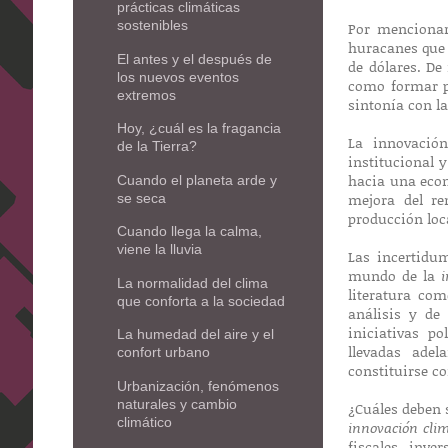
prácticas climáticas
sostenibles
Por mencionar
huracanes que 
El antes y el después de
de dólares. De 
los nuevos eventos
como formar pr
extremos
sintonía con la
Hoy, ¿cuál es la fragancia
La innovación
de la Tierra?
institucional 
hacia una econ
Cuando el planeta arde y
mejora del re
se seca
producción loca
Cuando llega la calma,
viene la lluvia
Las incertidu
mundo de la
La normalidad del clima
literatura co
que conforta a la sociedad
análisis y de 
iniciativas po
La humedad del aire y el
llevadas adel
confort urbano
constituirse c
Urbanización, fenómenos
naturales y cambio
¿Cuáles deben s
climático
innovación clim
fiscales, inve