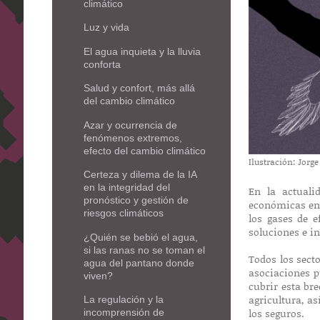
climático
Luz y vida
El agua inquieta y la lluvia
conforta
Salud y confort, más allá
del cambio climático
Azar y ocurrencia de
fenómenos extremos,
efecto del cambio climático
Ilustración: Jorge
Certeza y dilema de la IA
en la integridad del
En la actuali
pronóstico y gestión de
económicas en 
riesgos climáticos
los gases de 
soluciones e i
¿Quién se bebió el agua,
si las ranas no se toman el
Todos los secto
agua del pantano donde
asociaciones p
viven?
cubrir esta bre
agricultura, a
La regulación y la
los seguros.
incomprensión de