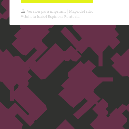
Versión para imprimir
|
Mapa del sitio
© Julieta Isabel Espinosa Rentería