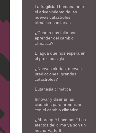
La fragilidad humana ante
el advenimiento de las
nuevas catástrofes
climático-sanitarias
¿Cuánto nos falta por
aprender del cambio
climático?
El agua que nos espera en
el próximo siglo
¿Nuevas alertas, nuevas
predicciones, grandes
catástrofes?
Eutanasia climática
Innovar y diseñar las
ciudades para armonizar
con el cambio climático
¿Ahora qué hacemos? Los
efectos del clima ya son un
hecho Parte II