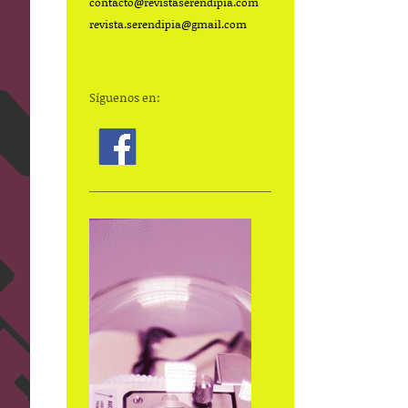
contacto@
revistaserendipia.com
revista.serendipia@gmail.com
Síguenos en: