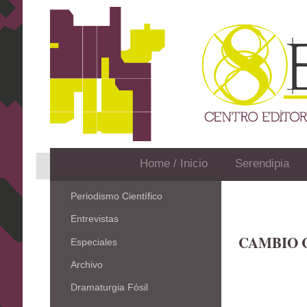
Home / Inicio
Serendipia
Periodismo Científico
Entrevistas
CAMBIO 
Especiales
Archivo
Dramaturgia Fósil