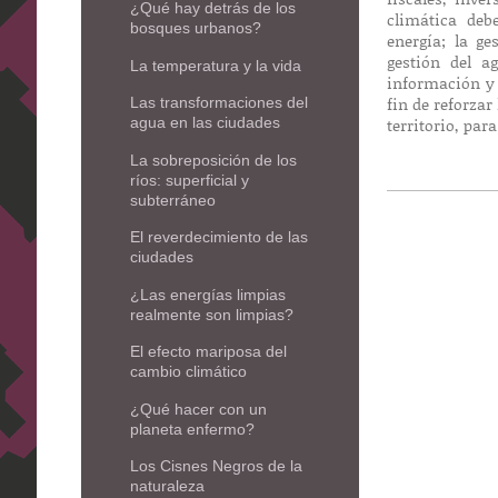
¿Qué hay detrás de los
climática deb
bosques urbanos?
energía; la ge
gestión del a
La temperatura y la vida
información y 
fin de reforzar
Las transformaciones del
territorio, par
agua en las ciudades
La sobreposición de los
ríos: superficial y
subterráneo
El reverdecimiento de las
ciudades
¿Las energías limpias
realmente son limpias?
El efecto mariposa del
cambio climático
¿Qué hacer con un
planeta enfermo?
Los Cisnes Negros de la
naturaleza