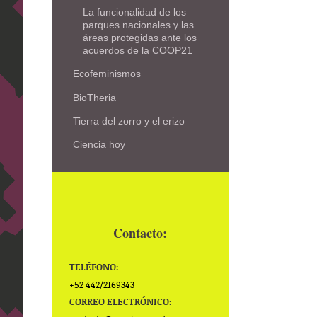
La funcionalidad de los
parques nacionales y las
áreas protegidas ante los
acuerdos de la COOP21
Ecofeminismos
BioTheria
Tierra del zorro y el erizo
Ciencia hoy
Contacto:
TELÉFONO:
+52 442/2169343
CORREO ELECTRÓNICO: