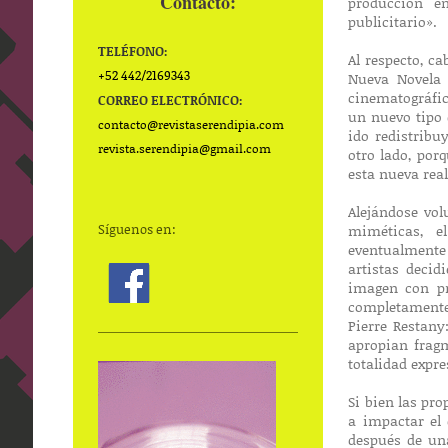
Contacto:
producción en
publicitario».
TELÉFONO:
Al respecto, ca
+52 442/2169343
Nueva Novela
cinematográfic
CORREO ELECTRÓNICO:
un nuevo tipo 
contacto@
revistaserendipia.com
ido redistribu
revista.serendipia@gmail.com
otro lado, por
esta nueva rea
Alejándose vo
Síguenos en:
miméticas, e
eventualmente m
artistas deci
imagen con pr
completamente
Pierre Restany
apropian frag
totalidad expre
Si bien las pro
a impactar el 
después de una