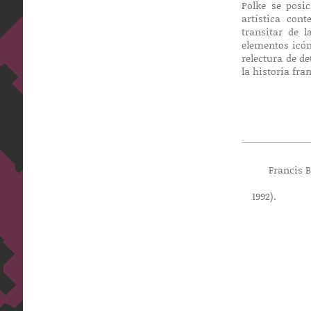
Polke se posi
artística con
transitar de 
elementos icón
relectura de d
la historia fra
Francis Baco
y hu
199