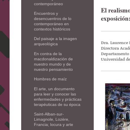
contemporáneo
El realismo
Encuentros y
exposición
desencuentros de lo
contemporáneo en
contextos históricos
Del paisaje a la imagen
Dra. Laurence 
arqueológica
Directora Aca
Departamento d
En contra de la
Universidad de
macdonaldización de
nuestro mundo y de
nuestro pensamiento
Hombres de maíz
El arte, un documento
para leer y conocer las
enfermedades y prácticas
terapéuticas de su época
Saint-Alban-sur-
Limagnole, Lozère,
Francia; locura y arte