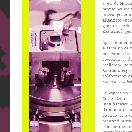
Janis
de Nueva 
pronto ocurre 
nueva generac
atlántico: «po
generar ciert
Realismo?, ¿es
Aparentemente 
el término de
r
norteamerican
soviética y, 
realismo» se 
Bourdon, espec
colaborador d
realista socialis
La expresión c
Oeste detona 
manifestación 
llamando el a
cuando el art
Manfred Kuttne
este momento,
nueva burguesí