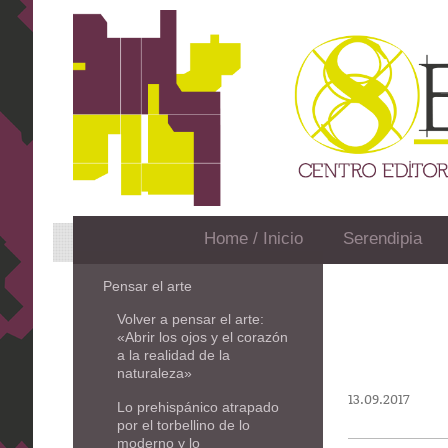
Home / Inicio
Serendipia
Pensar el arte
Volver a pensar el arte:
«Abrir los ojos y el corazón
a la realidad de la
naturaleza»
13.09.2017
Lo prehispánico atrapado
por el torbellino de lo
moderno y lo