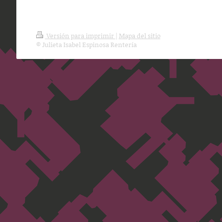
Versión para imprimir
|
Mapa del sitio
© Julieta Isabel Espinosa Rentería