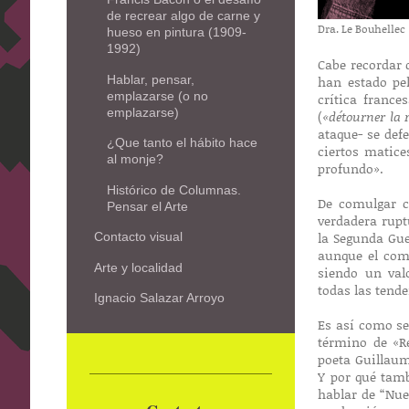
de recrear algo de carne y
Dra. Le Bouhellec
hueso en pintura (1909-
1992)
Cabe recordar q
Hablar, pensar,
han estado pe
emplazarse (o no
crítica france
emplazarse)
(
«détourner la r
ataque- se def
¿Que tanto el hábito hace
ciertos matice
al monje?
profundo».
Histórico de Columnas.
De comulgar c
Pensar el Arte
verdadera rupt
la Segunda Gue
Contacto visual
aunque el come
Arte y localidad
siendo un val
todas las tende
Ignacio Salazar Arroyo
Es así como se
término de «R
poeta Guillaum
Y por qué tamb
hablar de “Nue