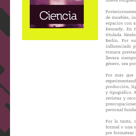
Posteriormente
de muebles, i
espacios con a
Kennedy. En 1
titulada
Neoda
Berlín. Por 
influenciado 
tomara prestad
llevara siemp
género, sea po
Por más que s
experimentand
producción, Si
y tipográfico.
revistas y rec
preocupacione
personal funda
Por lo tanto,
formal o una s
pre formatear 