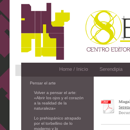
Home / Inicio
Serendipia
Pensar el arte
Volver a pensar el arte:
«Abrir los ojos y el corazón
Magal
a la realidad de la
Seren
naturaleza»
Docum
Lo prehispánico atrapado
por el torbellino de lo
moderno y lo