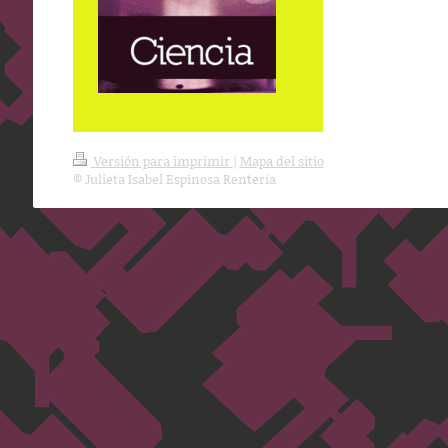
Versión para imprimir
|
Mapa del sitio
© Julieta Isabel Espinosa Rentería