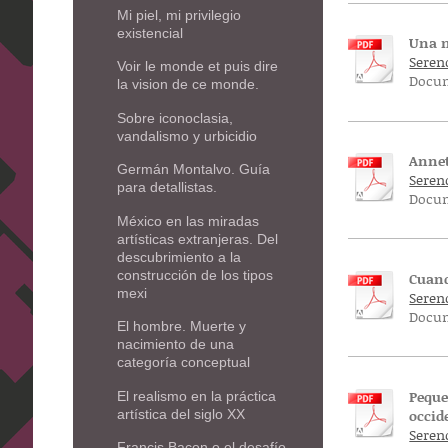
Mi piel, mi privilegio
existencial
Una m
Seren
Voir le monde et puis dire
Docum
la vision de ce monde.
Sobre iconoclasia,
vandalismo y urbicidio
Annet
Germán Montalvo. Guía
Seren
para detallistas.
Docum
México en las miradas
artísticas extranjeras. Del
descubrimiento a la
construcción de los tipos
Cuand
mexi
Seren
Docum
El hombre. Muerte y
nacimiento de una
categoría conceptual
Peque
El realismo en la práctica
occid
artística del siglo XX
Serend
Francis Bacon o el desafío