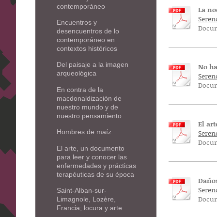
contemporáneo
La no
Serend
Encuentros y
Docum
desencuentros de lo
contemporáneo en
contextos históricos
Del paisaje a la imagen
No ha
arqueológica
Serend
Docum
En contra de la
macdonaldización de
nuestro mundo y de
nuestro pensamiento
El ar
Serend
Hombres de maíz
Docum
El arte, un documento
para leer y conocer las
enfermedades y prácticas
terapéuticas de su época
Daños
Seren
Saint-Alban-sur-
Docum
Limagnole, Lozère,
Francia; locura y arte