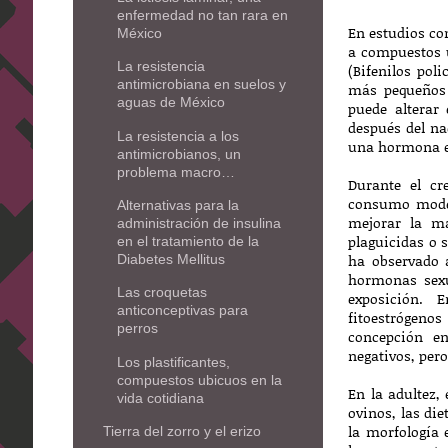
enfermedad no tan rara en
En estudios co
México
a compuestos u
La resistencia
(Bifenilos pol
antimicrobiana en suelos y
más pequeños 
aguas de México
puede alterar
después del na
La resistencia a los
una hormona es
antimicrobianos, un
problema macro…
Durante el cr
consumo modera
Alternativas para la
mejorar la ma
administración de insulina
plaguicidas o 
en el tratamiento de la
ha observado a
Diabetes Mellitus
hormonas sexu
Las croquetas
exposición. 
anticonceptivas para
fitoestrógenos
perros
concepción e
negativos, per
Los plastificantes,
compuestos ubicuos en la
En la adultez,
vida cotidiana
ovinos, las di
la morfología
Tierra del zorro y el erizo