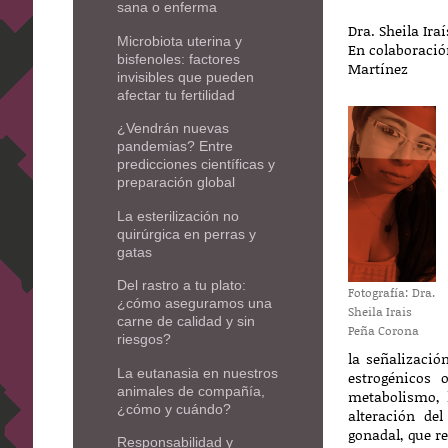
sana o enferma
Dra. Sheila Ira
Microbiota uterina y
En colaboració
bisfenoles: factores
Martínez
invisibles que pueden
afectar tu fertilidad
¿Vendrán nuevas
pandemias? Entre
predicciones científicas y
preparación global
La esterilización no
quirúrgica en perras y
gatas
Del rastro a tu plato:
Fotografía: Dra.
¿cómo aseguramos una
Sheila Irais
carne de calidad y sin
Peña Corona
riesgos?
la señalizaci
La eutanasia en nuestros
estrogénicos 
animales de compañía,
metabolismo, 
¿cómo y cuándo?
alteración del
gonadal, que r
Responsabilidad y