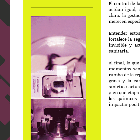
El control de 
actúan igual, 
clara: la gest
merecen especi
Entender esto
fortalece la s
invisible y a
sanitaria.
Al final, lo q
momentos sensi
rumbo de la rep
grasa y la ca
sintético actú
y en qué etapa
los químicos 
impactar posit