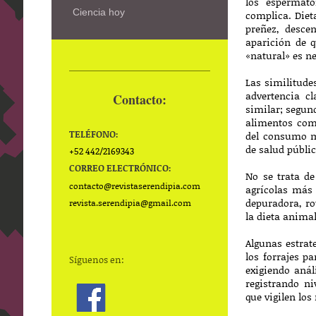
los espermato
Ciencia hoy
complica. Diet
preñez, desce
aparición de q
«natural» es n
Las similitude
advertencia c
Contacto:
similar; segun
alimentos como
TELÉFONO:
del consumo m
de salud públi
+52 442/2169343
CORREO ELECTRÓNICO:
No se trata d
contacto@
revistaserendipia.com
agrícolas más 
depuradora, ro
revista.serendipia@gmail.com
la dieta animal
Algunas estrat
los forrajes p
Síguenos en:
exigiendo anál
registrando ni
que vigilen lo