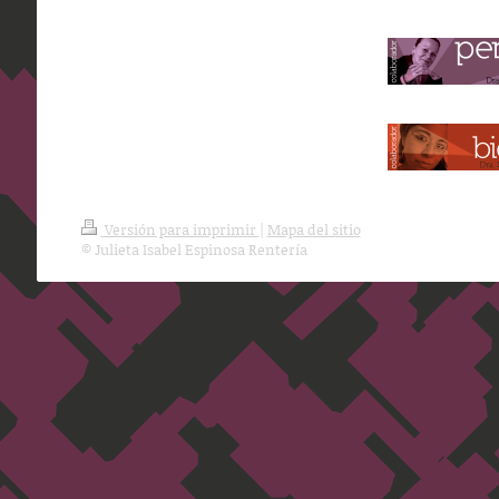
Versión para imprimir
|
Mapa del sitio
© Julieta Isabel Espinosa Rentería