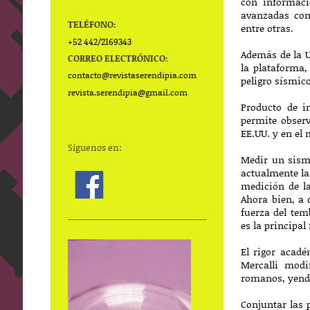
con informaci
avanzadas com
TELÉFONO:
entre otras.
+52 442/2169343
Además de la U
CORREO ELECTRÓNICO:
la plataforma,
contacto@
revistaserendipia.com
peligro sísmico
revista.serendipia@gmail.com
Producto de i
permite observ
EE.UU. y en el
Síguenos en:
Medir un sismo
actualmente l
medición de l
Ahora bien, a 
fuerza del tem
es la principal
El rigor acad
Mercalli modi
romanos, yendo
Conjuntar las 