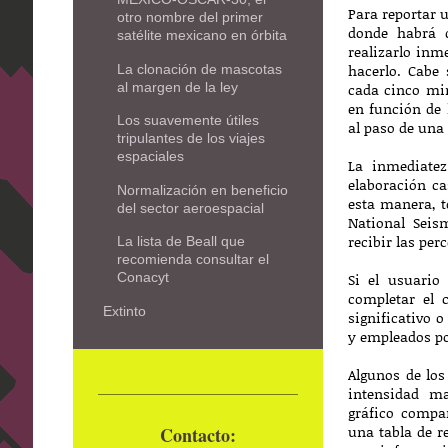
Para reportar 
otro nombre del primer
donde habrá d
satélite mexicano en órbita
realizarlo inm
hacerlo. Cabe
La clonación de mascotas
al margen de la ley
cada cinco min
en función de 
Los suavemente útiles
al paso de una
tripulantes de los viajes
espaciales
La inmediatez
elaboración c
Normalización en beneficio
esta manera, t
del sector aeroespacial
National Seis
recibir las per
La lista de Beall que
recomienda consultar el
Conacyt
Si el usuario
completar el 
Extinto
significativo o
y empleados po
Algunos de los
intensidad ma
gráfico compa
una tabla de r
Contacto: