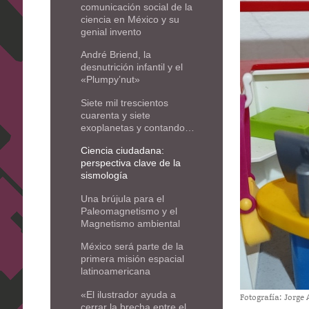
comunicación social de la
ciencia en México y su
genial invento
André Briend, la
desnutrición infantil y el
«Plumpy’nut»
Siete mil trescientos
cuarenta y siete
exoplanetas y contando…
Ciencia ciudadana:
perspectiva clave de la
sismología
Una brújula para el
Paleomagnetismo y el
Magnetismo ambiental
México será parte de la
primera misión espacial
latinoamericana
«El ilustrador ayuda a
Fotografía: Jorge
cerrar la brecha entre el