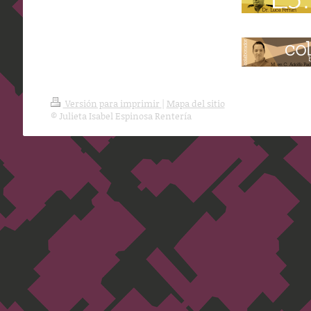
Versión para imprimir
|
Mapa del sitio
© Julieta Isabel Espinosa Rentería