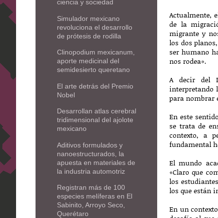
ciencia y sociedad
Actualmente, 
Simulador mexicano
de la migrac
revoluciona el desarrollo
migrante y no
de prótesis de rodilla
los dos planos,
ser humano ha
Clinopodium mexicanum,
nos rodea».
aporte medicinal del
semidesierto queretano
A decir del 
El arte detrás del Premio
interpretando 
Nobel
para nombrar 
Desarrollan atlas cerebral
En este sentido
tridimensional del ajolote
se trata de en
mexicano
contexto, a p
fundamental h
Aditivos formulados y
nanoestructurados, la
El mundo acad
apuesta en materiales de
«Claro que co
la industria automotriz
los estudiante
Registran más de 100
los que están 
especies melíferas en El
Sabinito, Arroyo Seco,
En un contexto
Querétaro