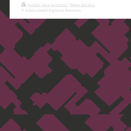
Versión para imprimir
|
Mapa del sitio
© Julieta Isabel Espinosa Rentería