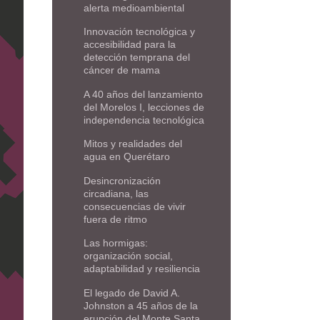
alerta medioambiental
Innovación tecnológica y
accesibilidad para la
detección temprana del
cáncer de mama
A 40 años del lanzamiento
del Morelos I, lecciones de
independencia tecnológica
Mitos y realidades del
agua en Querétaro
Desincronización
circadiana, las
consecuencias de vivir
fuera de ritmo
Las hormigas:
organización social,
adaptabilidad y resiliencia
El legado de David A.
Johnston a 45 años de la
erupción del Monte Santa