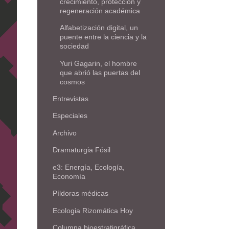
crecimiento, protección y
regeneración académica
Alfabetización digital, un
puente entre la ciencia y la
sociedad
Yuri Gagarin, el hombre
que abrió las puertas del
cosmos
Entrevistas
Especiales
Archivo
Dramaturgia Fósil
e3: Energía, Ecología,
Economía
Píldoras médicas
Ecologia Rizomática Hoy
Columna bioestratigráfica