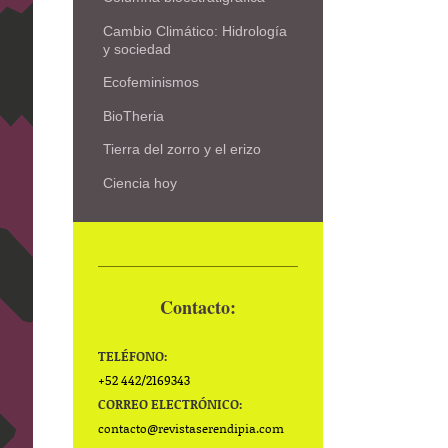
Cambio Climático: Hidrología
y sociedad
Ecofeminismos
BioTheria
Tierra del zorro y el erizo
Ciencia hoy
Contacto:
TELÉFONO:
+52 442/2169343
CORREO ELECTRÓNICO:
contacto@
revistaserendipia.com