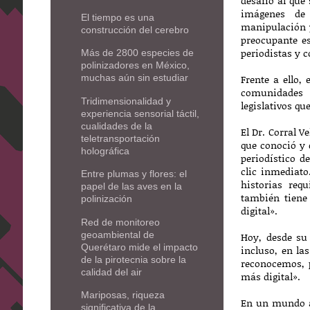
desafío al que
imágenes d
El tiempo es una
manipulación y
construcción del cerebro
preocupante es
periodistas y 
Más de 2800 especies de
polinizadores en México,
Frente a ello,
muchas aún sin estudiar
comunidades p
Tridimensionalidad y
legislativos qu
experiencia sensorial táctil,
cualidades de la
El Dr. Corral 
teletransportación
que conoció y 
holográfica
periodístico d
clic inmediato
Entre plumas y flores: el
historias req
papel de las aves en la
también tiene
polinización
digital».
Red de monitoreo
geoambiental de
Hoy, desde su
Querétaro mide el impacto
incluso, en la
de la pirotecnia sobre la
reconocemos, p
calidad del air
más digital».
Mariposas, riqueza
En un mundo at
significativa de la