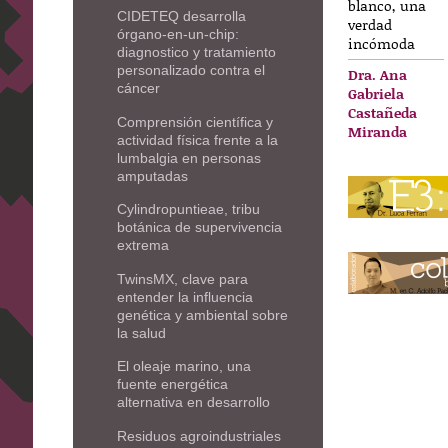
blanco, una
CIDETEQ desarrolla
verdad
órgano-en-un-chip:
incómoda
diagnostico y tratamiento
personalizado contra el
Dra. Ana
cáncer
Gabriela
Castañeda
Comprensión científica y
Miranda
actividad física frente a la
lumbalgia en personas
amputadas
Cylindropuntieae, tribu
botánica de supervivencia
extrema
TwinsMX, clave para
entender la influencia
genética y ambiental sobre
la salud
El oleaje marino, una
fuente energética
alternativa en desarrollo
Residuos agroindustriales