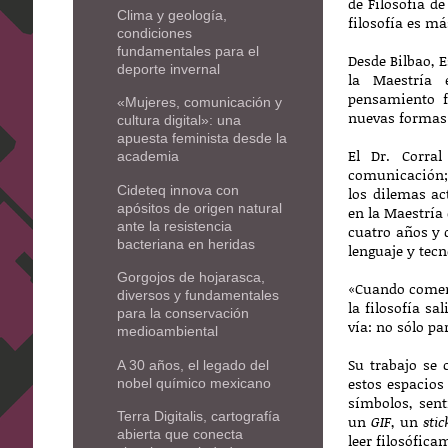
de Filosofía d
Clima y geología,
filosofía es m
condiciones
fundamentales para el
Desde Bilbao, 
deporte invernal
la Maestría 
pensamiento fi
«Mujeres, comunicación y
nuevas formas
cultura digital»: una
apuesta feminista desde la
El Dr. Corral
academia
comunicación; 
Cideteq innova con
los dilemas ac
apósitos de origen natural
en la Maestría
ante la resistencia
cuatro años y 
bacteriana en heridas
lenguaje y tecn
Gorgojos de hojarasca,
«Cuando comenz
diversos y fundamentales
la filosofía s
para la conservación
vía: no sólo pa
medioambiental
Su trabajo se
A 30 años, el legado del
estos espacios
nobel químico mexicano
símbolos, sen
Terra Digitalis, cartografía
un
GIF
, un
stic
abierta que conecta
leer filosófica