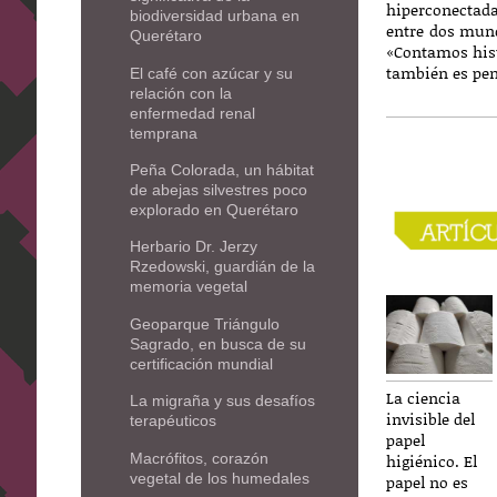
hiperconectada
biodiversidad urbana en
entre dos mund
Querétaro
«Contamos hist
también es pen
El café con azúcar y su
relación con la
enfermedad renal
temprana
Peña Colorada, un hábitat
de abejas silvestres poco
explorado en Querétaro
Herbario Dr. Jerzy
Rzedowski, guardián de la
memoria vegetal
Geoparque Triángulo
Sagrado, en busca de su
certificación mundial
La ciencia
La migraña y sus desafíos
invisible del
terapéuticos
papel
Macrófitos, corazón
higiénico. El
vegetal de los humedales
papel no es