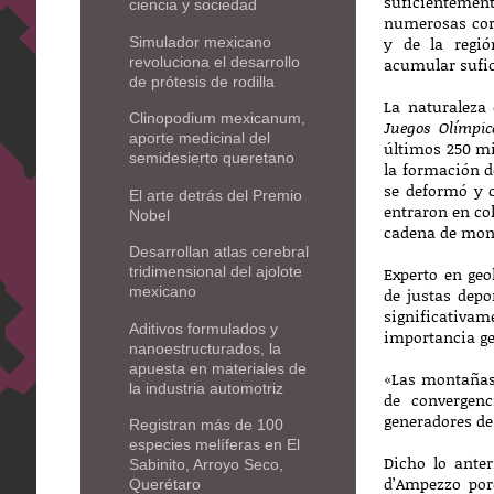
suficientement
ciencia y sociedad
numerosas corr
y de la regió
Simulador mexicano
revoluciona el desarrollo
acumular sufic
de prótesis de rodilla
La naturaleza
Clinopodium mexicanum,
Juegos Olímpic
aporte medicinal del
últimos 250 mi
semidesierto queretano
la formación d
se deformó y c
El arte detrás del Premio
entraron en co
Nobel
cadena de mon
Desarrollan atlas cerebral
Experto en geo
tridimensional del ajolote
mexicano
de justas depo
significativam
Aditivos formulados y
importancia ge
nanoestructurados, la
apuesta en materiales de
«Las montañas 
la industria automotriz
de convergenc
generadores de
Registran más de 100
especies melíferas en El
Dicho lo anter
Sabinito, Arroyo Seco,
d’Ampezzo por
Querétaro