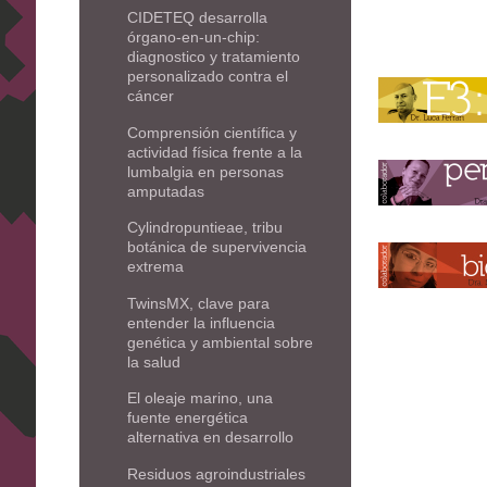
CIDETEQ desarrolla
órgano-en-un-chip:
diagnostico y tratamiento
personalizado contra el
cáncer
Comprensión científica y
actividad física frente a la
lumbalgia en personas
amputadas
Cylindropuntieae, tribu
botánica de supervivencia
extrema
TwinsMX, clave para
entender la influencia
genética y ambiental sobre
la salud
El oleaje marino, una
fuente energética
alternativa en desarrollo
Residuos agroindustriales