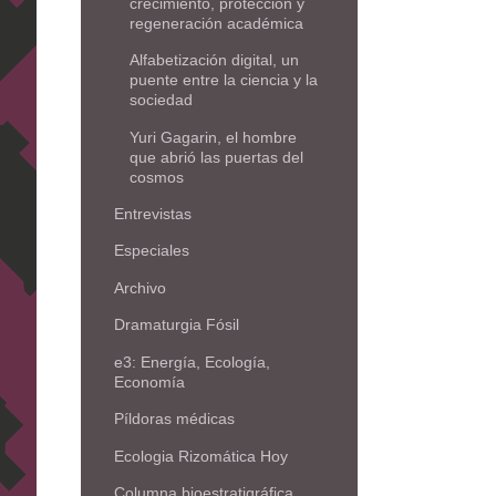
crecimiento, protección y
regeneración académica
Alfabetización digital, un
puente entre la ciencia y la
sociedad
Yuri Gagarin, el hombre
que abrió las puertas del
cosmos
Entrevistas
Especiales
Archivo
Dramaturgia Fósil
e3: Energía, Ecología,
Economía
Píldoras médicas
Ecologia Rizomática Hoy
Columna bioestratigráfica