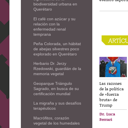
biodiversidad urbana en
Querétaro
El café con azúcar y su
relación con la
enfermedad renal
temprana
Peña Colorada, un hábitat
de abejas silvestres poco
explorado en Querétaro
Herbario Dr. Jerzy
Rzedowski, guardián de la
memoria vegetal
Las razones
Geoparque Triángulo
de la política
Sagrado, en busca de su
de «fuerza
certificación mundial
bruta» de
La migraña y sus desafíos
Trump
terapéuticos
Dr. Luca
Macrófitos, corazón
Ferrari
vegetal de los humedales