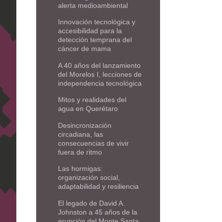
alerta medioambiental
Innovación tecnológica y
accesibilidad para la
detección temprana del
cáncer de mama
A 40 años del lanzamiento
del Morelos I, lecciones de
independencia tecnológica
Mitos y realidades del
agua en Querétaro
Desincronización
circadiana, las
consecuencias de vivir
fuera de ritmo
Las hormigas:
organización social,
adaptabilidad y resiliencia
El legado de David A.
Johnston a 45 años de la
erupción del Monte Santa