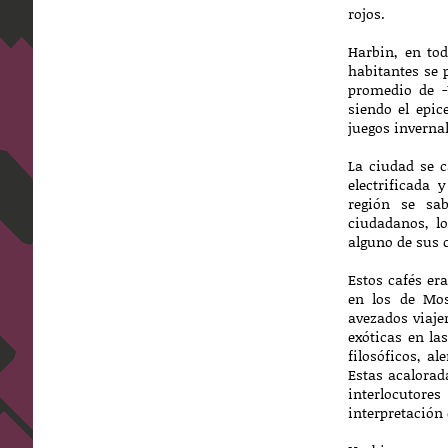
rojos.
Harbin, en tod
habitantes se 
promedio de -1
siendo el epic
juegos invernal
La ciudad se 
electrificada
región se sa
ciudadanos, l
alguno de sus c
Estos cafés er
en los de Mos
avezados viaje
exóticas en la
filosóficos, a
Estas acalorad
interlocutore
interpretación