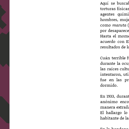
Aquí se busca
torturas física
agentes quími
hombres, mujer
como
maruta
(
por desaparece
Hasta el mome
acuerdo con E
resultados de 
Cuán terrible 
durante la ocu
las raíces cult
intentaron, ut
fue en las p
dormido.
En 1933, duran
anónimo encon
manera extraña
El hallazgo l
habitante de l
En la hondonad