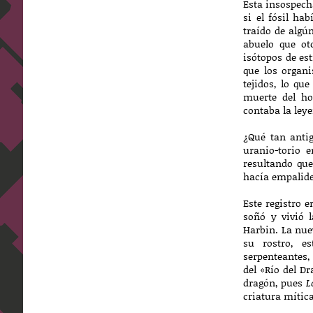
Esta insospech
si el fósil ha
traído de algú
abuelo que ot
isótopos de es
que los organi
tejidos, lo que
muerte del ho
contaba la leye
¿Qué tan antig
uranio-torio 
resultando qu
hacía empalide
Este registro 
soñó y vivió 
Harbin. La nue
su rostro, e
serpenteantes,
del «Río del D
dragón, pues
L
criatura mítica