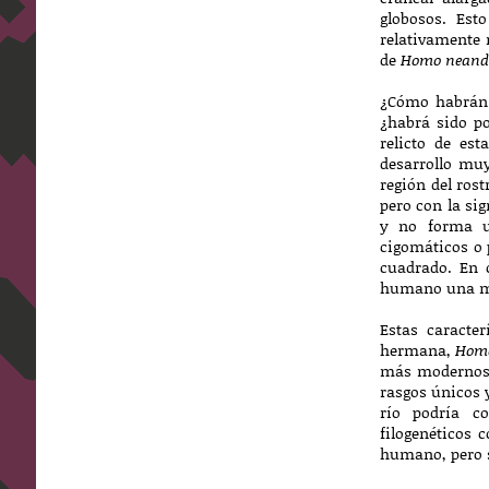
globosos. Es
relativamente 
de
Homo neande
¿Cómo habrán 
¿habrá sido po
relicto de es
desarrollo muy
región del ros
pero con la si
y no forma un
cigomáticos o 
cuadrado. En c
humano una ma
Estas caracte
hermana,
Homo
más modernos,
rasgos únicos y
río podría c
filogenéticos 
humano, pero s