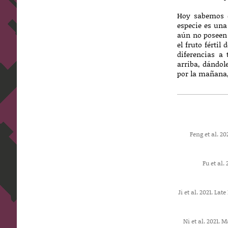
Hoy sabemos q
especie es una
aún no poseen 
el fruto fértil
diferencias a
arriba, dándol
por la mañana,
Feng et al. 2
Fu et al
Ji et al. 2021. L
Ni et al. 2021.