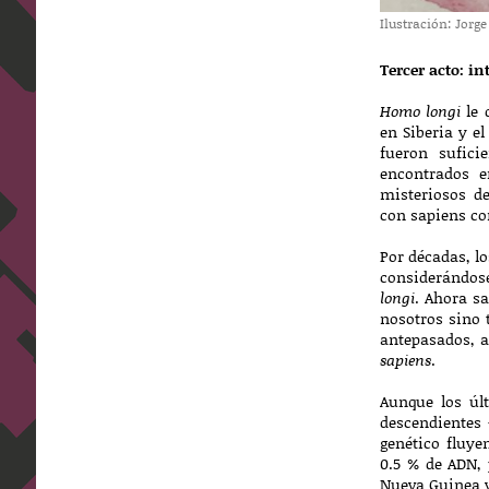
Ilustración: Jorg
Tercer acto: in
Homo longi
le 
en Siberia y e
fueron sufici
encontrados e
misteriosos d
con sapiens co
Por décadas, l
considerándose
longi
. Ahora s
nosotros sino 
antepasados, a
sapiens
.
Aunque los úl
descendientes
genético fluye
0.5 % de ADN, 
Nueva Guinea y 