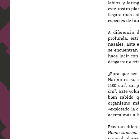
labios y larin
este rostro pl
llegara más ca
especies de hu
A diferencia 
profunda, est
nasales. Esta 
se encuentran
hace lucir co
desgarrar y tr
¿Para qué ser 
Harbin es su 
3
1480 cm
, un 
3
cm
. Este vol
bien sabido 
organismo más
«explotado la c
acerca más a l
Existían difer
Homo sapiens
.
craneal alarg