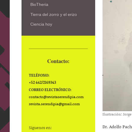
BioTheria
Tierra del zorro y el erizo
Ciencia hoy
Contacto:
TELÉFONO:
+52 442/2169343
CORREO ELECTRÓNICO:
contacto@
revistaserendipia.com
revista.serendipia@gmail.com
Ilustración: Jorg
Dr. Adolfo Pac
Síguenos en: