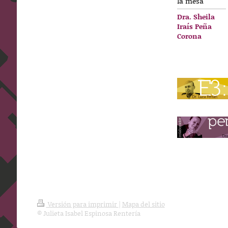
la mesa
Dra. Sheila
Iraís Peña
Corona
Versión para imprimir
|
Mapa del sitio
© Julieta Isabel Espinosa Rentería