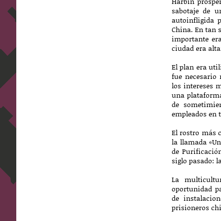
Harbin prosper
sabotaje de u
autoinfligida 
China. En tan 
importante er
ciudad era alta
El plan era uti
fue necesario 
los intereses 
una plataforma
de sometimien
empleados en tr
El rostro más 
la llamada «Un
de Purificació
siglo pasado: 
La multicult
oportunidad pa
de instalacio
prisioneros ch