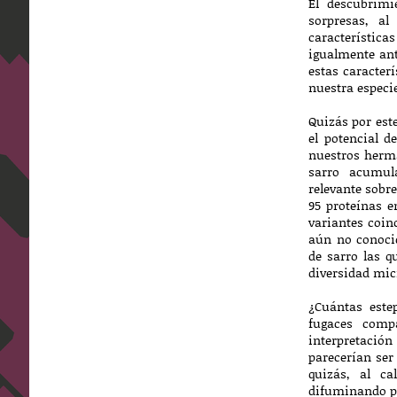
El descubrimi
sorpresas, a
característic
igualmente an
estas caracter
nuestra especie
Quizás por est
el potencial d
nuestros herma
sarro acumul
relevante sobre
95 proteínas e
variantes coin
aún no conocid
de sarro las q
diversidad mic
¿Cuántas estep
fugaces comp
interpretació
parecerían ser
quizás, al ca
difuminando po