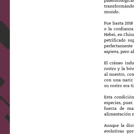
paleontológica
transformándo
mundo.
Fue hasta 2018
o la confianza
Hebei, en China
petrificado su
perfectamente 
sapiens
, pero a
El cráneo ind
rostro y la bó
al nuestro, co
con una nariz 
su rostro era 
Esta condici
especies, pues
fuerza de ma
alimentación m
Aunque la dis
evolutivas -po