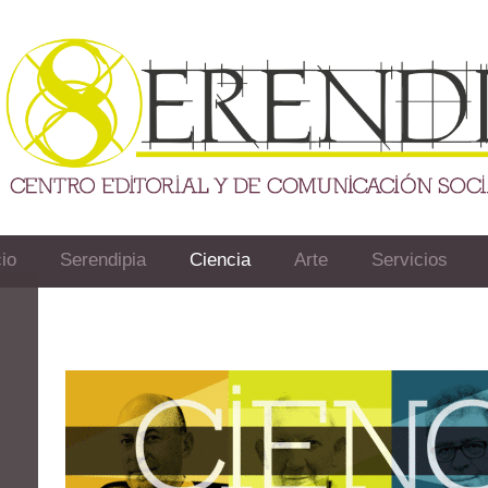
io
Serendipia
Ciencia
Arte
Servicios