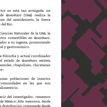
tos no está tan arraigada, un
de Querétaro (UAQ) realiza la
es del semidesierto, la Sierra
del Río.
 Ciencias Naturales de la UAQ, la
ectos comestibles en Querétaro,
lados a su ingesta, promoviendo
nal y gastronómico.
de Filosofía y actual coordinador
l estado de Querétaro existen
camoles, chapulines, chicatanas
e-.
unas poblaciones de insectos
s comunidades en las que son
alimenticio.
ecir del investigador, «tenemos
o de México;
Atta mexicana
, desde
a distribución comprende desde