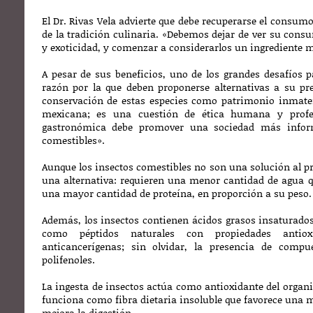
El Dr. Rivas Vela advierte que debe recuperarse el consum
de la tradición culinaria. «Debemos dejar de ver su con
y exoticidad, y comenzar a considerarlos un ingrediente m
A pesar de sus beneficios, uno de los grandes desafíos 
razón por la que deben proponerse alternativas a su pr
conservación de estas especies como patrimonio inmater
mexicana; es una cuestión de ética humana y profe
gastronómica debe promover una sociedad más infor
comestibles».
Aunque los insectos comestibles no son una solución al p
una alternativa: requieren una menor cantidad de agua q
una mayor cantidad de proteína, en proporción a su peso.
Además, los insectos contienen ácidos grasos insaturado
como péptidos naturales con propiedades antioxi
anticancerígenas; sin olvidar, la presencia de compu
polifenoles.
La ingesta de insectos actúa como antioxidante del organ
funciona como fibra dietaria insoluble que favorece una m
mejora la digestión.