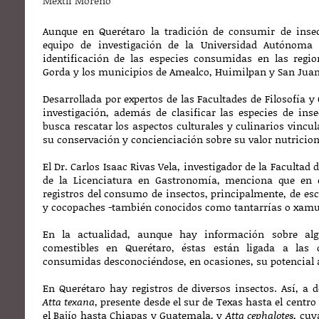
Mextli Moreno
Aunque en Querétaro la tradición de consumir de insec
equipo de investigación de la Universidad Autónoma 
identificación de las especies consumidas en las region
Gorda y los municipios de Amealco, Huimilpan y San Juan 
Desarrollada por expertos de las Facultades de Filosofía y
investigación, además de clasificar las especies de ins
busca rescatar los aspectos culturales y culinarios vincu
su conservación y concienciación sobre su valor nutricio
El Dr. Carlos Isaac Rivas Vela, investigador de la Facultad 
de la Licenciatura en Gastronomía, menciona que en e
registros del consumo de insectos, principalmente, de es
y cocopaches -también conocidos como tantarrías o xamu
En la actualidad, aunque hay información sobre alg
comestibles en Querétaro, éstas están ligada a la
consumidas desconociéndose, en ocasiones, su potencial 
En Querétaro hay registros de diversos insectos. Así, a d
Atta texana
, presente desde el sur de Texas hasta el centr
el Bajío hasta Chiapas y Guatemala, y
Atta cephalotes
, cuy