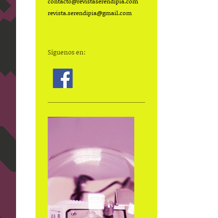
contacto@
revistaserendipia.com
revista.serendipia@gmail.com
Síguenos en: