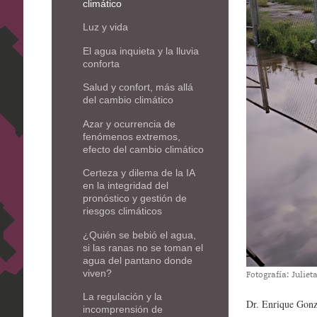
climático
Luz y vida
El agua inquieta y la lluvia
conforta
Salud y confort, más allá
del cambio climático
Azar y ocurrencia de
fenómenos extremos,
efecto del cambio climático
Certeza y dilema de la IA
en la integridad del
pronóstico y gestión de
riesgos climáticos
¿Quién se bebió el agua,
si las ranas no se toman el
agua del pantano donde
viven?
Fotografía: Julie
La regulación y la
Dr. Enrique Gonz
incomprensión de