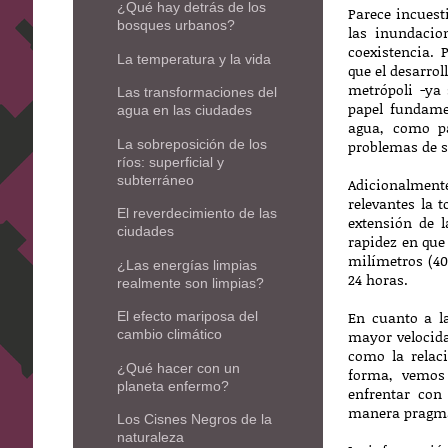
¿Qué hay detrás de los
Parece incuest
bosques urbanos?
las inundacio
coexistencia. 
La temperatura y la vida
que el desarrol
metrópoli -ya
Las transformaciones del
papel fundame
agua en las ciudades
agua, como p
La sobreposición de los
problemas de 
ríos: superficial y
subterráneo
Adicionalmen
relevantes la t
El reverdecimiento de las
extensión de l
ciudades
rapidez en que
milímetros (4
¿Las energías limpias
24 horas.
realmente son limpias?
En cuanto a la
El efecto mariposa del
cambio climático
mayor velocida
como la relaci
¿Qué hacer con un
forma, vemos
planeta enfermo?
enfrentar con 
manera pragmá
Los Cisnes Negros de la
naturaleza