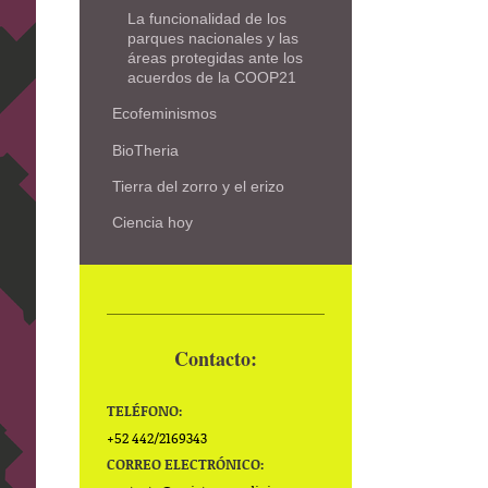
La funcionalidad de los
parques nacionales y las
áreas protegidas ante los
acuerdos de la COOP21
Ecofeminismos
BioTheria
Tierra del zorro y el erizo
Ciencia hoy
Contacto:
TELÉFONO:
+52 442/2169343
CORREO ELECTRÓNICO: