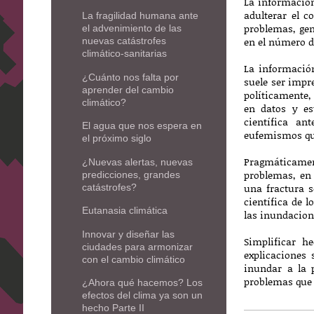
La información
adulterar el c
La fragilidad humana ante
problemas, gen
el advenimiento de las
en el número d
nuevas catástrofes
climático-sanitarias
La información
¿Cuánto nos falta por
suele ser impr
aprender del cambio
políticamente,
climático?
en datos y es
científica a
El agua que nos espera en
eufemismos que
el próximo siglo
Pragmáticamen
¿Nuevas alertas, nuevas
problemas, en
predicciones, grandes
una fractura s
catástrofes?
científica de 
Eutanasia climática
las inundacion
Innovar y diseñar las
Simplificar h
ciudades para armonizar
explicaciones 
con el cambio climático
inundar a la 
problemas que 
¿Ahora qué hacemos? Los
efectos del clima ya son un
hecho Parte II