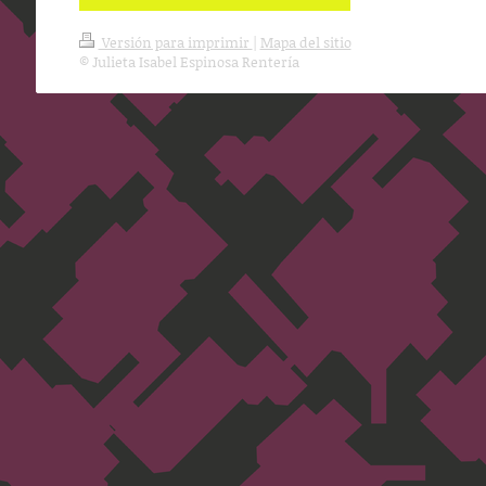
Versión para imprimir
|
Mapa del sitio
© Julieta Isabel Espinosa Rentería