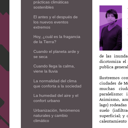
prácticas climáticas
sostenibles
El antes y el después de
los nuevos eventos
extremos
Hoy, ¿cuál es la fragancia
de la Tierra?
Cuando el planeta arde y
de las inunda
se seca
dicotomiza el
Cuando llega la calma,
publica genera
viene la lluvia
Ilustremos con
La normalidad del clima
ciudades de Mé
que conforta a la sociedad
muchas ciud
paralelismo:
La humedad del aire y el
Asimismo, amb
confort urbano
lago) rodeadas
suelo (infilt
Urbanización, fenómenos
superficial; y
naturales y cambio
calentamiento 
climático