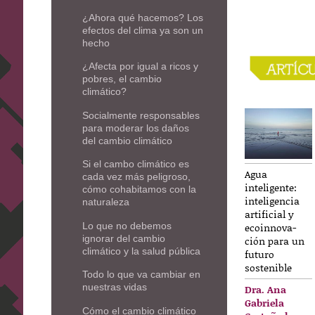
¿Ahora qué hacemos? Los
efectos del clima ya son un
hecho
¿Afecta por igual a ricos y
pobres, el cambio
climático?
Socialmente responsables
para moderar los daños
del cambio climático
Si el cambo climático es
Agua
cada vez más peligroso,
inteligente:
cómo cohabitamos con la
inteligencia
naturaleza
artificial y
ecoinnova-
Lo que no debemos
ignorar del cambio
ción para un
climático y la salud pública
futuro
sostenible
Todo lo que va cambiar en
nuestras vidas
Dra. Ana
Gabriela
Cómo el cambio climático