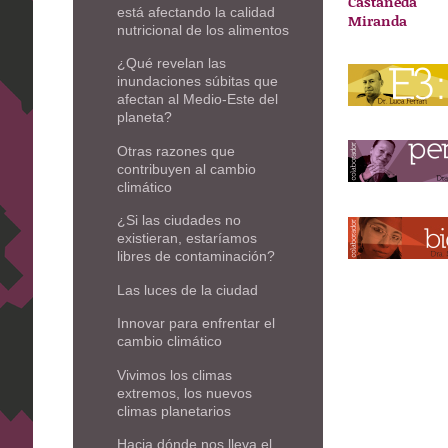
Castañeda
está afectando la calidad
Miranda
nutricional de los alimentos
¿Qué revelan las
inundaciones súbitas que
afectan al Medio-Este del
planeta?
Otras razones que
contribuyen al cambio
climático
¿Si las ciudades no
existieran, estaríamos
libres de contaminación?
Las luces de la ciudad
Innovar para enfrentar el
cambio climático
Vivimos los climas
extremos, los nuevos
climas planetarios
Hacia dónde nos lleva el